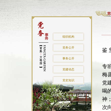
组织机构
按
党务公开
鉴
会
事务公开
专
党建动态
梅
党史知识
党
喝
神
次