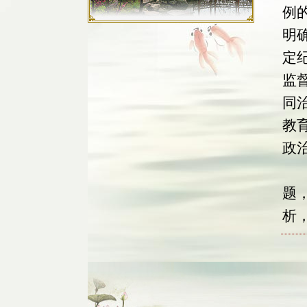
例
明
定
监
同
教
政
最
题
析