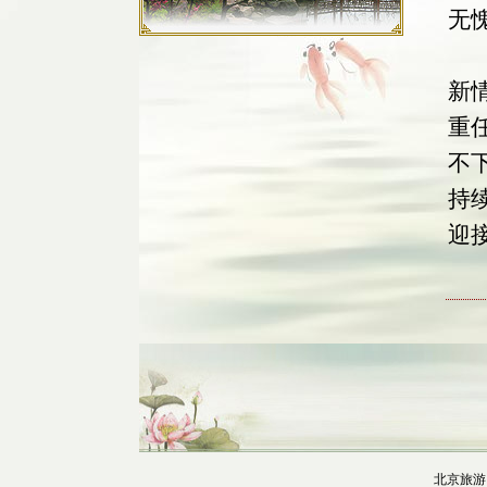
无
其
新
重
不
持
迎
最
北京旅游