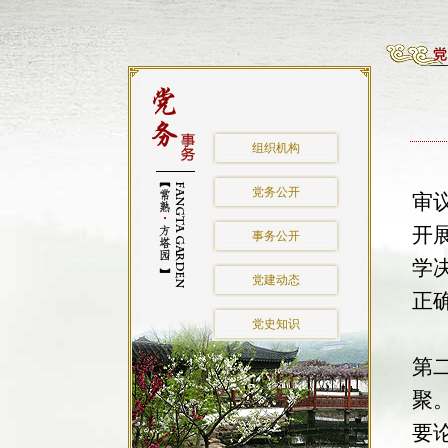
组织机构
围
党务公开
审
开
事务公开
学
党建动态
正
党史知识
首
第
聚
要