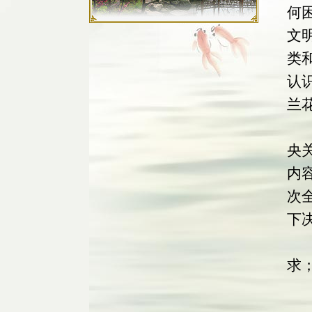
何
文
类
认
兰
最
央
内
次
下
一
求
二
三