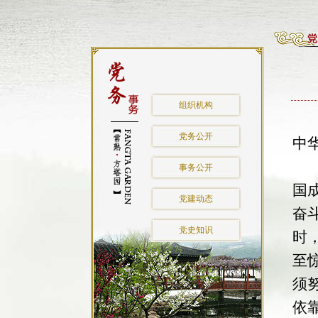
组织机构
按
党务公开
中
会
事务公开
国
党建动态
奋
党史知识
时
至
须
依