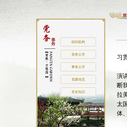
组织机构
按
党务公开
习
会
事务公开
演
党建动态
断
党史知识
拉
太
体
会