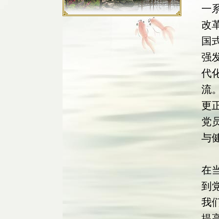
一
改
国
强
代
流
更
党
与
最
在
到
我
提