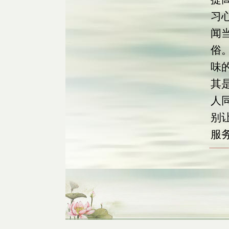
习
闻
俗
味
其
人
别
服